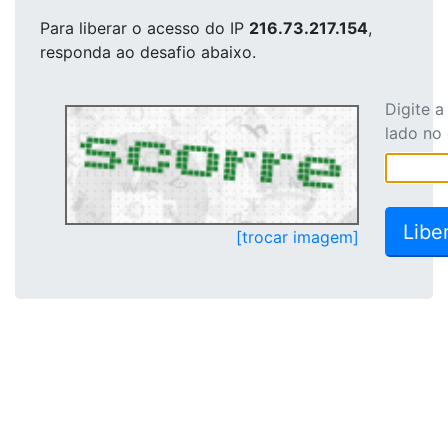
Para liberar o acesso
do IP
216.73.217.154
,
responda ao desafio abaixo.
Digite 
lado no
[trocar imagem]