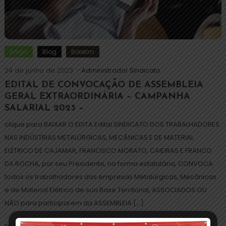
Artigo
Blog
Boletim
24 de junho de 2023
Administrador Sindicato
EDITAL DE CONVOCAÇÃO DE ASSEMBLEIA
GERAL EXTRAORDINÁRIA – CAMPANHA
SALARIAL 2023 –
clique para BAIXAR O EDITA Edital SINDICATO DOS TRABALHADORES
NAS INDÚSTRIAS METALÚRGICAS, MECÂNICAS E DE MATERIAL
ELÉTRICO DE CAJAMAR, FRANCISCO MORATO, CAIEIRAS E FRANCO
DA ROCHA, por seu Presidente, na forma estatutária, CONVOCA
todos os trabalhadores das empresas Metalúrgicas, Mecânicas
e de Material Elétrico de sua Base Territorial, ASSOCIADOS OU
NÃO para participarem da ASSEMBLEIA […]