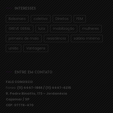
INTERESSES
Bolsonaro
coletivo
Direitos
FEM
GREVE GERAL
luta
mobilização
mulheres
primeiro de maio
resistência
salário mínimo
união
Vantagens
ENTRE EM CONTATO
FALE CONOSCO
Fones:
(11) 4447-1888 / (11) 4447-6215
R. Pedro Binatto, 173 – Jordanésia
Cajamar / SP
CEP: 07776-470