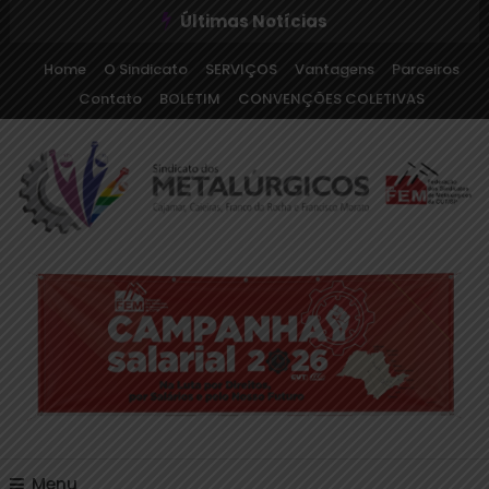
Últimas Notícias
Home
O Sindicato
SERVIÇOS
Vantagens
Parceiros
Contato
BOLETIM
CONVENÇÕES COLETIVAS
Sindicato dos Metalúrgicos de Cajamar e Região
Sindicato dos
Metalúrgicos de Cajamar
e Região
Menu