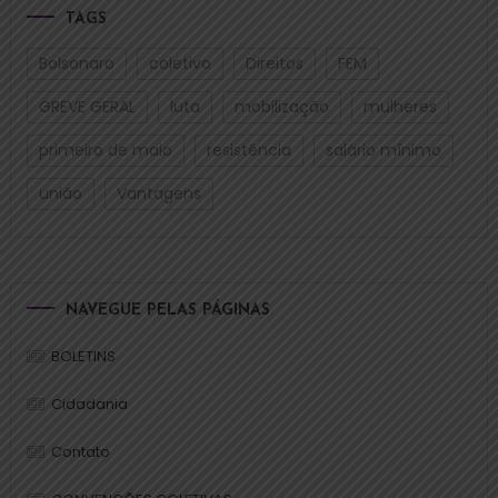
TAGS
Bolsonaro
coletivo
Direitos
FEM
GREVE GERAL
luta
mobilização
mulheres
primeiro de maio
resistência
salário mínimo
união
Vantagens
NAVEGUE PELAS PÁGINAS
BOLETINS
Cidadania
Contato