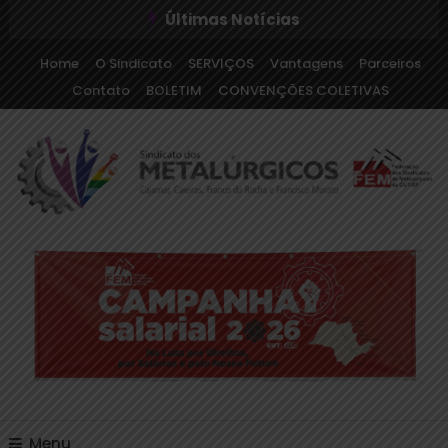
Últimas Notícias
Home
O Sindicato
SERVIÇOS
Vantagens
Parceiros
Contato
BOLETIM
CONVENÇÕES COLETIVAS
Sindicato dos Metalúrgicos de Cajamar e Região
Sindicato dos
Metalúrgicos de Cajamar
e Região
Menu