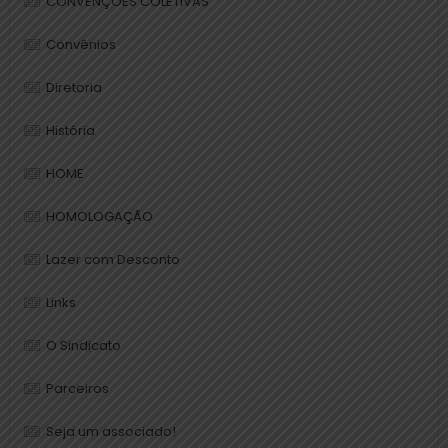
CONVENÇÕES COLETIVAS
Convênios
Diretoria
História
HOME
HOMOLOGAÇÃO
Lazer com Desconto
Links
O Sindicato
Parceiros
Seja um associado!