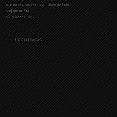
R. Pedro Binatto, 173 – Jordanésia
Cajamar / SP
CEP: 07776-470
LOCALIZAÇÃO