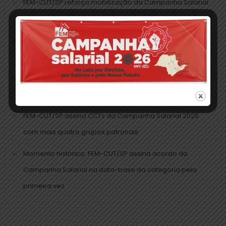
FEM-CUT/SP reforça mobilização da Campanha Salarial
em Cajamar
Metalúrgicos vão à luta: FEM-CUT/SP encaminha
mobilização da Campanha Salarial em todo o estado
Campanha Salarial 2025: trabalho da FEM-CUT/SP
valoriza aumento real diante da inflação acumulada
FEM-CUT/SP assina CCTs da Campanha Salarial 2025
com mais quatro grupos patronais
Momento histórico: FEM-CUT/SP assina acordo da
Campanha Salarial na data-base da categoria pela
primeira vez