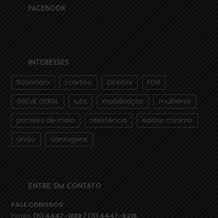
FACEBOOK
INTERESSES
Bolsonaro
coletivo
Direitos
FEM
GREVE GERAL
luta
mobilização
mulheres
primeiro de maio
resistência
salário mínimo
união
Vantagens
ENTRE EM CONTATO
FALE CONOSCO
Fones:
(11) 4447-1888 / (11) 4447-6215