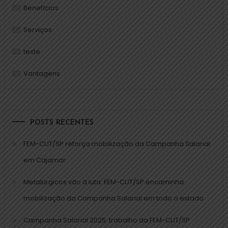
Benefícios
Serviços
teste
Vantagens
POSTS RECENTES
FEM-CUT/SP reforça mobilização da Campanha Salarial
em Cajamar
Metalúrgicos vão à luta: FEM-CUT/SP encaminha
mobilização da Campanha Salarial em todo o estado
Campanha Salarial 2025: trabalho da FEM-CUT/SP