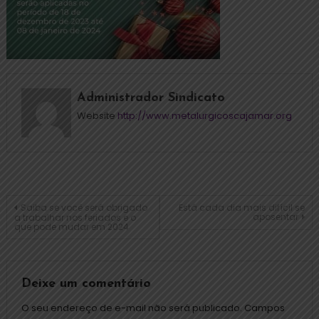
Administrador Sindicato
Website
http://www.metalurgicoscajamar.org
Saiba se você será obrigado
Está cada dia mais difícil se
aposentar
a trabalhar nos feriados e o
que pode mudar em 2024
Deixe um comentário
O seu endereço de e-mail não será publicado.
Campos