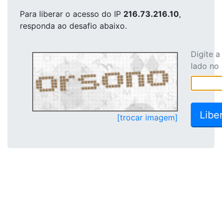
Para liberar o acesso
do IP
216.73.216.10
,
responda ao desafio abaixo.
Digite 
lado no
[trocar imagem]