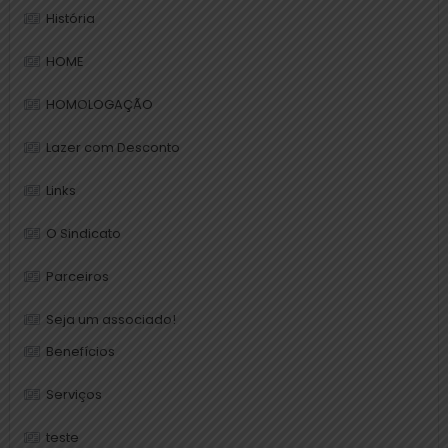
História
HOME
HOMOLOGAÇÃO
Lazer com Desconto
Links
O Sindicato
Parceiros
Seja um associado!
Benefícios
Serviços
teste