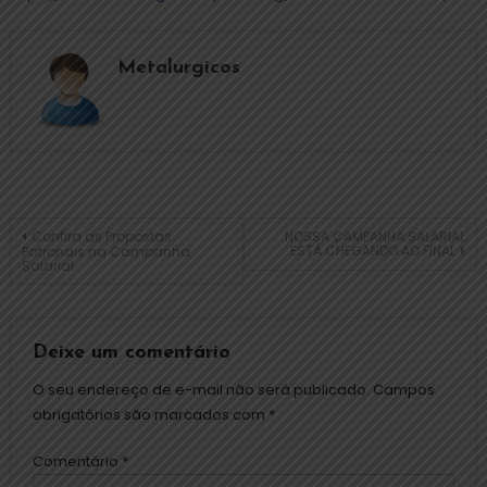
Metalurgicos
Confira as Propostas
NOSSA CAMPANHA SALARIAL
ESTÁ CHEGANDO AO FINAL
Patronais na Campanha
Salarial
Deixe um comentário
O seu endereço de e-mail não será publicado.
Campos
obrigatórios são marcados com
*
Comentário
*