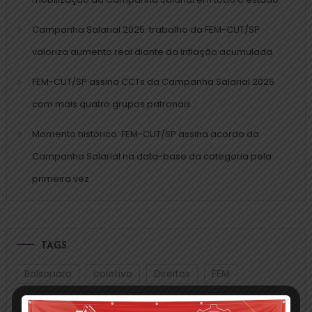
Campanha Salarial 2025: trabalho da FEM-CUT/SP
valoriza aumento real diante da inflação acumulada
FEM-CUT/SP assina CCTs da Campanha Salarial 2025
com mais quatro grupos patronais
Momento histórico: FEM-CUT/SP assina acordo da
Campanha Salarial na data-base da categoria pela
primeira vez
TAGS
Bolsonaro
coletivo
Direitos
FEM
GREVE GERAL
luta
mobilização
mulheres