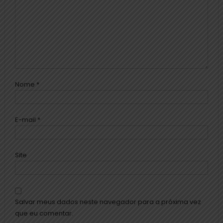
Nome
*
E-mail
*
Site
Salvar meus dados neste navegador para a próxima vez
que eu comentar.