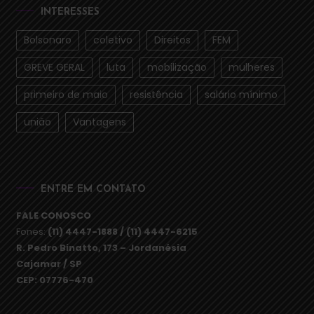
INTERESSES
Bolsonaro
coletivo
Direitos
FEM
GREVE GERAL
luta
mobilização
mulheres
primeiro de maio
resistência
salário mínimo
união
Vantagens
ENTRE EM CONTATO
FALE CONOSCO
Fones:
(11) 4447-1888 / (11) 4447-6215
R. Pedro Binatto, 173 – Jordanésia
Cajamar / SP
CEP: 07776-470