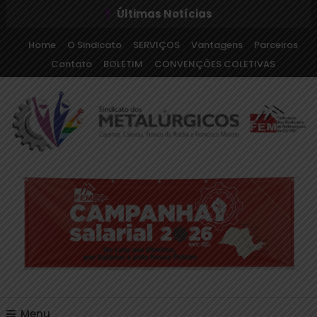
Últimas Notícias
Home
O Sindicato
SERVIÇOS
Vantagens
Parceiros
Contato
BOLETIM
CONVENÇÕES COLETIVAS
Sindicato dos Metalúrgicos de Cajamar e Região
Sindicato dos
Metalúrgicos de Cajamar
e Região
Menu