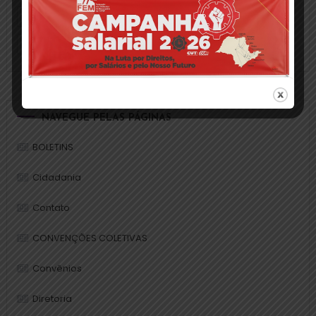
primeiro de maio
resistência
salário mínimo
união
Vantagens
NAVEGUE PELAS PÁGINAS
BOLETINS
Cidadania
Contato
CONVENÇÕES COLETIVAS
Convênios
Diretoria