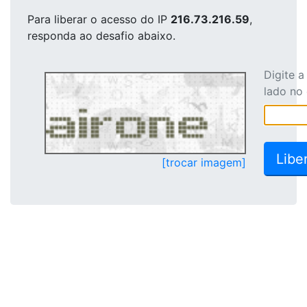
Para liberar o acesso
do IP
216.73.216.59
,
responda ao desafio abaixo.
Digite 
lado no
[trocar imagem]