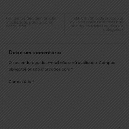
Dirigentes decidem ampliar
FEM-CUT/SP pode protocolar
aviso de greve se patrões não
mobilização para garantir
atenderem reivindicações da
conquistas
categoria
Deixe um comentário
O seu endereço de e-mail não será publicado.
Campos
obrigatórios são marcados com
*
Comentário
*