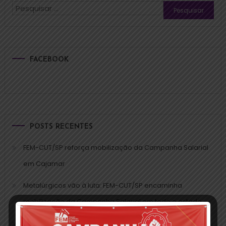
FACEBOOK
POSTS RECENTES
FEM-CUT/SP reforça mobilização da Campanha Salarial
em Cajamar
Metalúrgicos vão à luta: FEM-CUT/SP encaminha
mobilização da Campanha Salarial em todo o estado
Campanha Salarial 2025: trabalho da FEM-CUT/SP