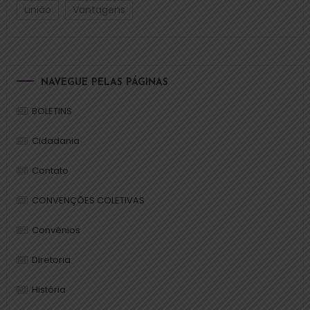
união
Vantagens
NAVEGUE PELAS PÁGINAS
BOLETINS
Cidadania
Contato
CONVENÇÕES COLETIVAS
Convênios
Diretoria
História