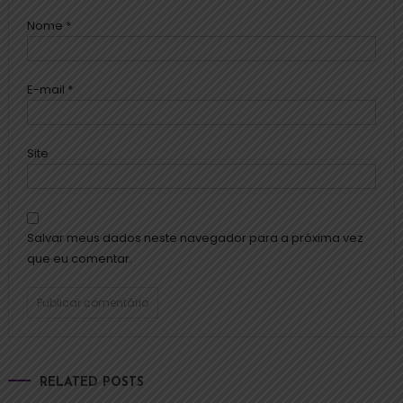
Nome
*
E-mail
*
Site
Salvar meus dados neste navegador para a próxima vez
que eu comentar.
RELATED POSTS