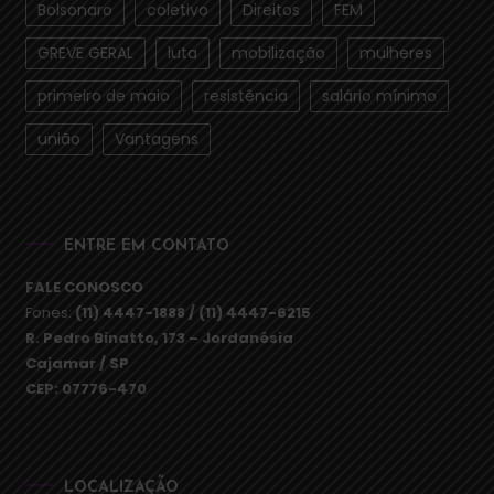
Bolsonaro
coletivo
Direitos
FEM
GREVE GERAL
luta
mobilização
mulheres
primeiro de maio
resistência
salário mínimo
união
Vantagens
ENTRE EM CONTATO
FALE CONOSCO
Fones:
(11) 4447-1888 / (11) 4447-6215
R. Pedro Binatto, 173 – Jordanésia
Cajamar / SP
CEP: 07776-470
LOCALIZAÇÃO