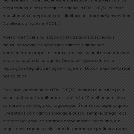
representa micro e pequenas empresas. Nas reuniões com os
empresários, além do reajuste salarial, a FEM-CUT/SP busca a
manutenção e ampliação dos direitos contidos nas Convenções
Coletivas de Trabalho (CCTs).
Apesar de haver sinalização positiva nas discussões das
cláusulas sociais, as bancadas patronais ainda não
apresentaram propostas para o reajuste salarial de acordo com
a reivindicação da categoria. Os metalúrgicos cobram a
reposição integral da inflação – hoje em 4,06% – e aumento real
nos salários.
Erick Silva, presidente da FEM-CUT/SP, destaca que a luta pela
valorização dos trabalhadores será feita. “O melhor caminho é
sempre o do diálogo, da negociação. É com esse espírito que a
FEM trata as campanhas salariais e busca, sempre, chegar aos
acordos por essa via. Estamos empenhados, neste ano, em
seguir dessa maneira. Mas não deixaremos de partir para uma