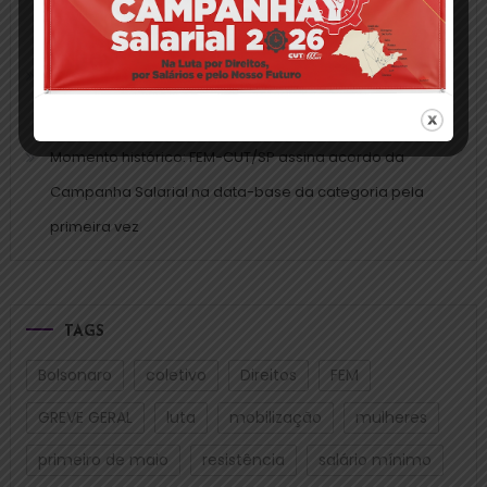
valoriza aumento real diante da inflação acumulada
FEM-CUT/SP assina CCTs da Campanha Salarial 2025
com mais quatro grupos patronais
Momento histórico: FEM-CUT/SP assina acordo da
Campanha Salarial na data-base da categoria pela
primeira vez
TAGS
Bolsonaro
coletivo
Direitos
FEM
GREVE GERAL
luta
mobilização
mulheres
primeiro de maio
resistência
salário mínimo