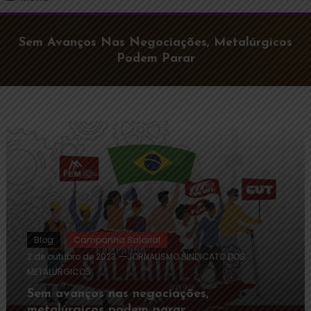
Sem Avanços Nas Negociações, Metalúrgicos
Podem Parar
Blog
Campanha Salarial
2 de outubro de 2023
JORNALISMO SINDICATO DOS
METALURGICOS
Sem avanços nas negociações,
metalúrgicos podem parar