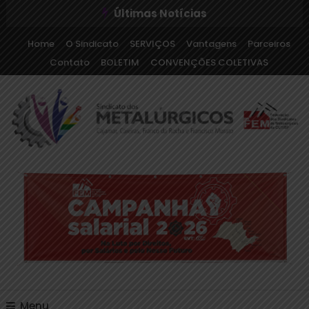
Últimas Notícias
Home
O Sindicato
SERVIÇOS
Vantagens
Parceiros
Contato
BOLETIM
CONVENÇÕES COLETIVAS
Sindicato dos Metalúrgicos de Cajamar e Região
Sindicato dos
Metalúrgicos de Cajamar
e Região
Menu