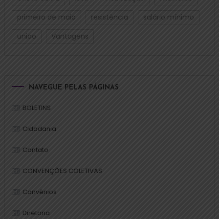
primeiro de maio
resistência
salário mínimo
união
Vantagens
NAVEGUE PELAS PÁGINAS
BOLETINS
Cidadania
Contato
CONVENÇÕES COLETIVAS
Convênios
Diretoria