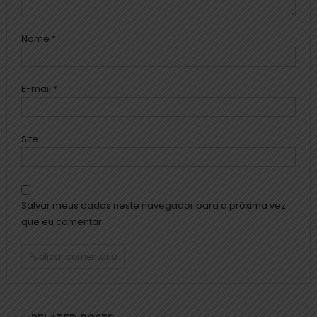
Nome
*
E-mail
*
Site
Salvar meus dados neste navegador para a próxima vez
que eu comentar.