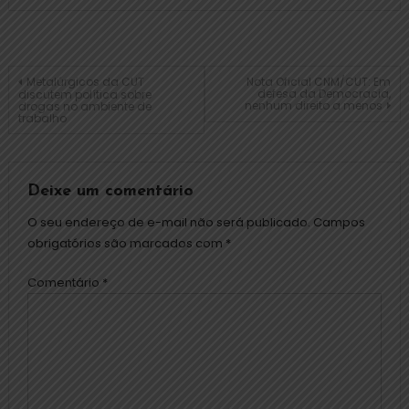
Metalúrgicos da CUT
Nota Oficial CNM/CUT: Em
defesa da Democracia,
discutem política sobre
nenhum direito a menos
drogas no ambiente de
trabalho
Deixe um comentário
O seu endereço de e-mail não será publicado.
Campos
obrigatórios são marcados com
*
Comentário
*