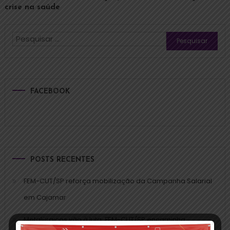
crise na saúde
FACEBOOK
POSTS RECENTES
FEM-CUT/SP reforça mobilização da Campanha Salarial
em Cajamar
Metalúrgicos vão à luta: FEM-CUT/SP encaminha