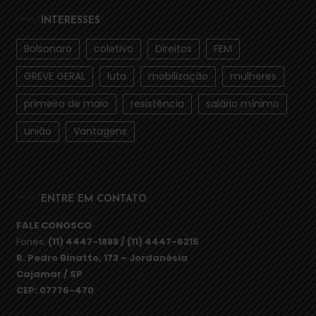
INTERESSES
Bolsonaro
coletivo
Direitos
FEM
GREVE GERAL
luta
mobilização
mulheres
primeiro de maio
resistência
salário mínimo
união
Vantagens
ENTRE EM CONTATO
FALE CONOSCO
Fones:
(11) 4447-1888 / (11) 4447-6215
R. Pedro Binatto, 173 – Jordanésia
Cajamar / SP
CEP: 07776-470