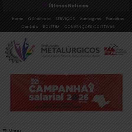
Últimas Notícias
Home
O Sindicato
SERVIÇOS
Vantagens
Parceiros
Contato
BOLETIM
CONVENÇÕES COLETIVAS
Sindicato dos Metalúrgicos de Cajamar e Região
Sindicato dos
Metalúrgicos de Cajamar
e Região
Menu