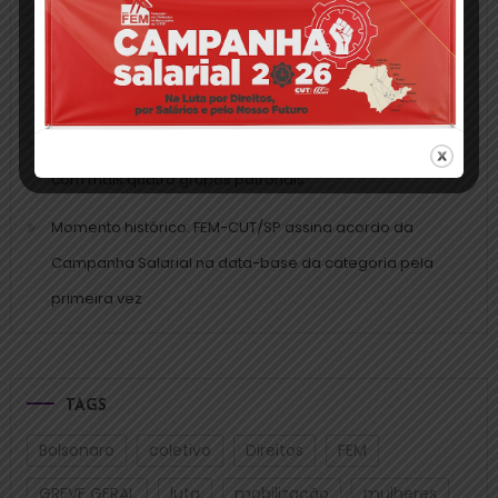
mobilização da Campanha Salarial em todo o estado
Campanha Salarial 2025: trabalho da FEM-CUT/SP
valoriza aumento real diante da inflação acumulada
FEM-CUT/SP assina CCTs da Campanha Salarial 2025
com mais quatro grupos patronais
Momento histórico: FEM-CUT/SP assina acordo da
Campanha Salarial na data-base da categoria pela
primeira vez
TAGS
Bolsonaro
coletivo
Direitos
FEM
GREVE GERAL
luta
mobilização
mulheres