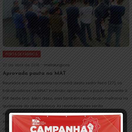
PORTA DE FÁBRICA
27 de abril de 2018
metalurgicos
Aprovada pauta na MAT
Reunidos em assembleia na manhã desta sexta-feira (27), os
trabalhadores na MNAT Incêndio aprovaram a pauta referente à
PLR deste ano. Além disso, eles também reivindicam melhoria na
qualidade da cesta básica. As reivindicações serão
encaminhadas pelo Sindicato à direção da empresa para que
sejam iniciadas as negociações. Assim que surgirem propostas,
uma nova assembleia […]