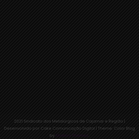
2021 Sindicato dos Metalúrgicos de Cajamar e Região |
Desenvolvido por Cake Comunicação Digital
|
Theme: Color Blog
by
Mystery Themes
.