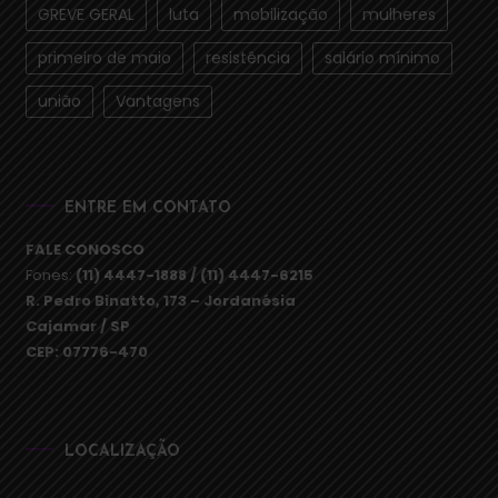
GREVE GERAL
luta
mobilização
mulheres
primeiro de maio
resistência
salário mínimo
união
Vantagens
ENTRE EM CONTATO
FALE CONOSCO
Fones:
(11) 4447-1888 / (11) 4447-6215
R. Pedro Binatto, 173 – Jordanésia
Cajamar / SP
CEP: 07776-470
LOCALIZAÇÃO