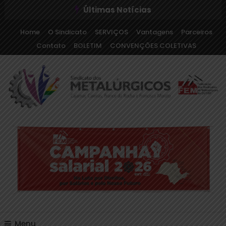
Últimas Notícias
Home
O Sindicato
SERVIÇOS
Vantagens
Parceiros
Contato
BOLETIM
CONVENÇÕES COLETIVAS
Sindicato dos Metalúrgicos de Cajamar e Região
Sindicato dos
Metalúrgicos de Cajamar
e Região
Menu