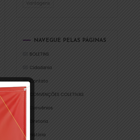
Vantagens
NAVEGUE PELAS PÁGINAS
BOLETINS
Cidadania
Contato
CONVENÇÕES COLETIVAS
Convênios
Diretoria
História