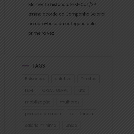
Momento histórico: FEM-CUT/SP
assina acordo da Campanha Salarial
na data-base da categoria pela
primeira vez
TAGS
Bolsonaro
coletivo
Direitos
FEM
GREVE GERAL
luta
mobilização
mulheres
primeiro de maio
resistência
salário mínimo
união