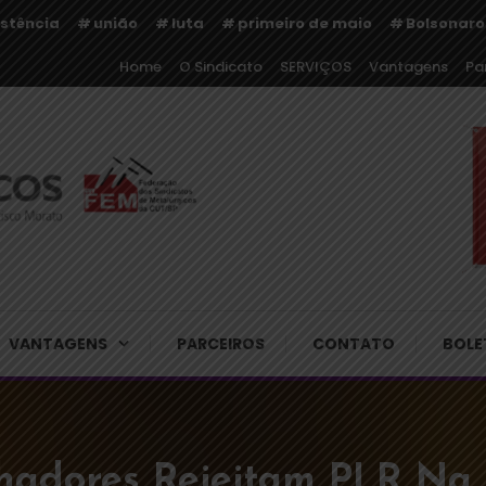
istência
união
luta
primeiro de maio
Bolsonaro
Home
O Sindicato
SERVIÇOS
Vantagens
Pa
rgicos de Cajamar e Regiã
VANTAGENS
PARCEIROS
CONTATO
BOLE
hadores Rejeitam PLR Na