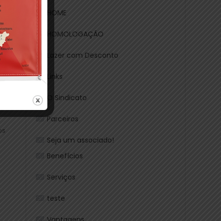
HOME
HOMOLOGAÇÃO
Lazer com Desconto
Links
O Sindicato
Parceiros
os
Seja um associado!
Benefícios
Serviços
teste
Vantagens