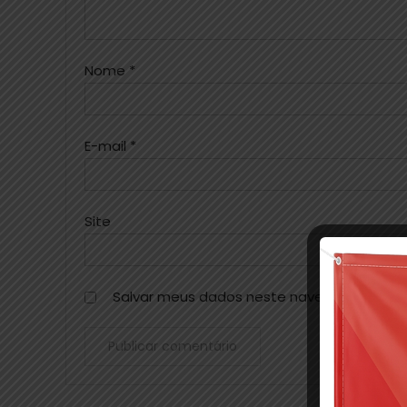
Nome
*
E-mail
*
Site
Salvar meus dados neste navegador para 