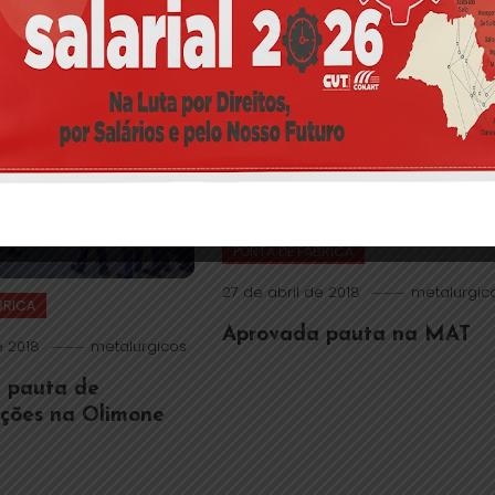
PORTA DE FÁBRICA
27 de abril de 2018
metalurgic
BRICA
Aprovada pauta na MAT
 2018
metalurgicos
 pauta de
ações na Olimone