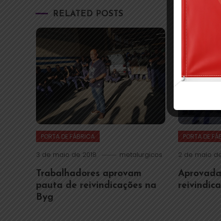
RELATED POSTS
PORTA DE FÁBRICA
PORTA DE FÁ
3 de maio de 2018
metalurgicos
2 de maio de
Trabalhadores aprovam
Aprovada
pauta de reivindicações na
reivindic
Byg