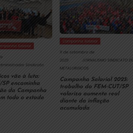
Campanha Salarial
ampanha Salarial
11 de setembro de
de
2025
JORNALISMO SINDICATO D
dministrador Sindicato
METALURGICOS
cos vão à luta:
Campanha Salarial 2025:
/SP encaminha
trabalho da FEM-CUT/SP
ção da Campanha
valoriza aumento real
em todo o estado
diante da inflação
acumulada