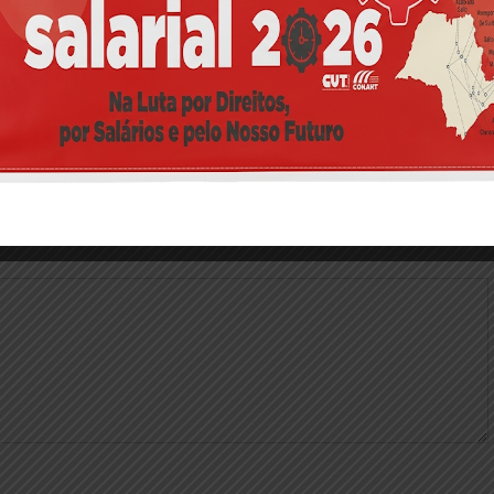
9ª Plenária Estatutária da FEM-CUT/SP começa nesta
quarta (14)
Campos obrigatórios são marcados com
*