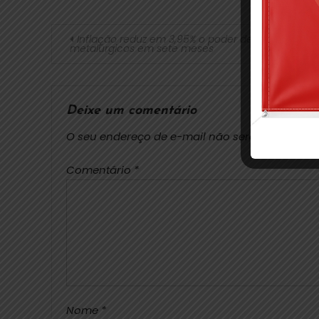
Inflação reduz em 3,95% o poder de compra dos
metalúrgicos em sete meses
Deixe um comentário
O seu endereço de e-mail não será publicado.
Comentário
*
Nome
*