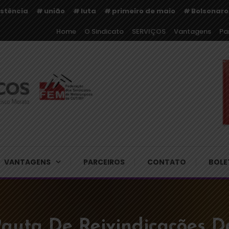
istência
união
luta
primeiro de maio
Bolsonaro
Home
O Sindicato
SERVIÇOS
Vantagens
Pa
rgicos de Cajamar e Regiã
VANTAGENS
PARCEIROS
CONTATO
BOLE
Pauta De Reivindicações 