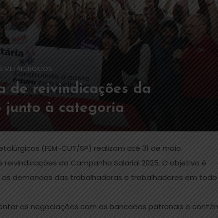
S METALURGICOS
a de reivindicações da
junto à categoria
Metalúrgicos (FEM-CUT/SP) realizam até 31 de maio
 reivindicações da Campanha Salarial 2025. O objetivo é
do as demandas das trabalhadoras e trabalhadores em todo
rientar as negociações com as bancadas patronais e conté