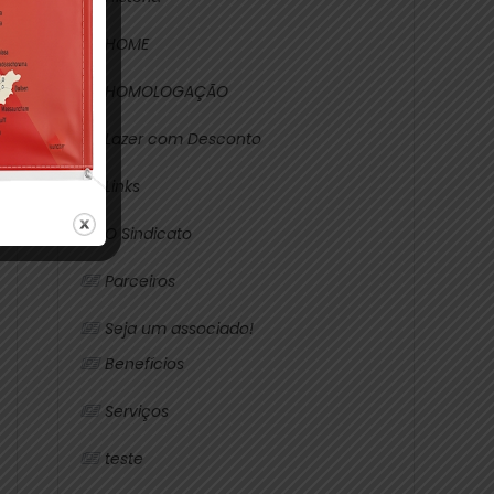
HOME
HOMOLOGAÇÃO
Lazer com Desconto
Links
O Sindicato
Parceiros
Seja um associado!
Benefícios
Serviços
teste