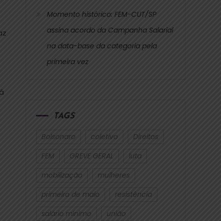
Momento histórico: FEM-CUT/SP
assina acordo da Campanha Salarial
az
na data-base da categoria pela
primeira vez
rá
TAGS
Bolsonaro
coletivo
Direitos
FEM
GREVE GERAL
luta
mobilização
mulheres
primeiro de maio
resistência
salário mínimo
união