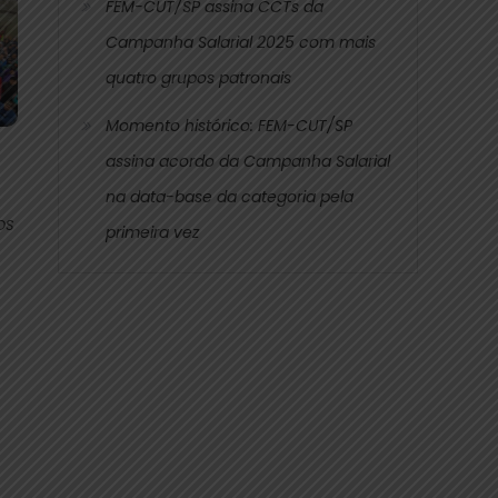
FEM-CUT/SP assina CCTs da
Campanha Salarial 2025 com mais
quatro grupos patronais
Momento histórico: FEM-CUT/SP
assina acordo da Campanha Salarial
na data-base da categoria pela
OS
primeira vez