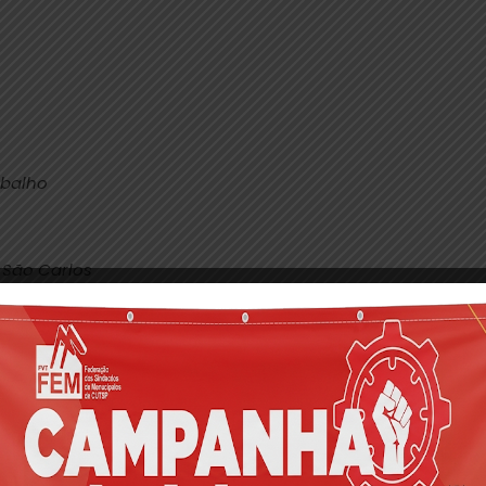
abalho
e São Carlos
INDICATO DOS METALURGICOS