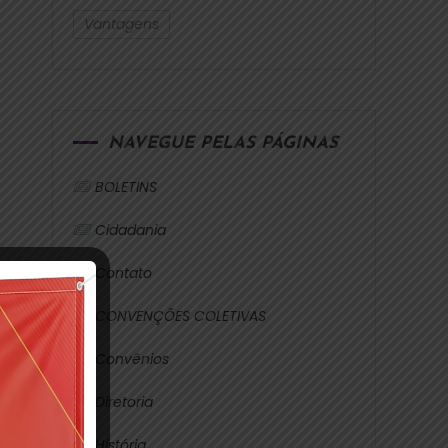
Vantagens
NAVEGUE PELAS PÁGINAS
BOLETINS
Cidadania
Contato
CONVENÇÕES COLETIVAS
Convênios
Diretoria
História