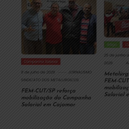
Artigo
C
25 de junho 
Campanha Salarial
2026
A
8 de julho de 2026
JORNALISMO
Metalúrgi
SINDICATO DOS METALURGICOS
FEM-CUT
mobiliza
FEM-CUT/SP reforça
Salarial 
mobilização da Campanha
Salarial em Cajamar