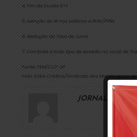
4. Fim da Escala 6×1
5. Isenção do IR nos salários e PLRs/PPRs
6. Redução da Taxa de Juros
7. Combate a todo tipo de Assédio no Local de Tr
Fonte: FEM/CUT-SP
Foto: Erika Cristina/Sindicato dos Metalúrgicos d
JORNALISMO S