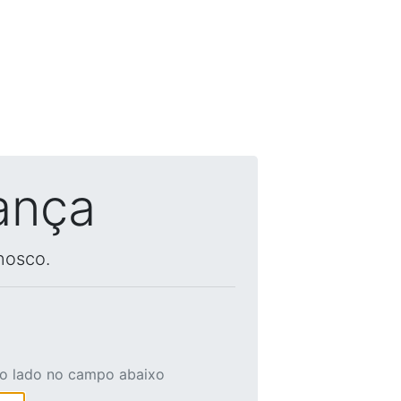
ança
nosco.
ao lado no campo abaixo