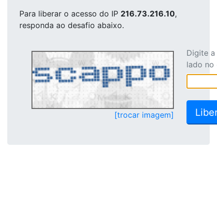
Para liberar o acesso
do IP
216.73.216.10
,
responda ao desafio abaixo.
Digite 
lado no
[trocar imagem]