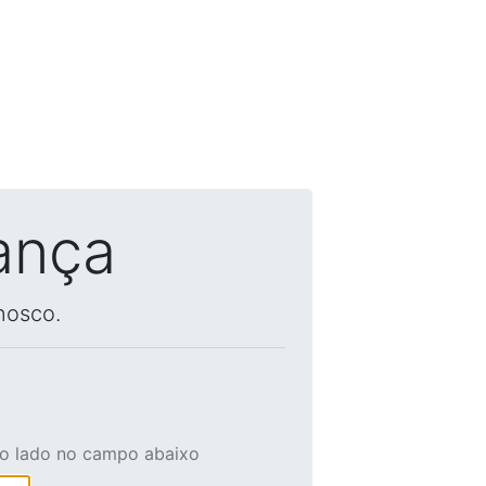
ança
nosco.
ao lado no campo abaixo