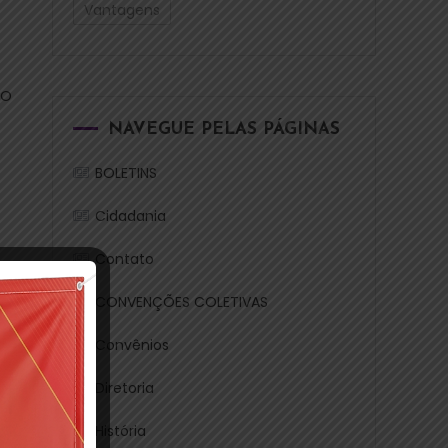
Vantagens
 O
NAVEGUE PELAS PÁGINAS
BOLETINS
Cidadania
Contato
CONVENÇÕES COLETIVAS
Convênios
Diretoria
História