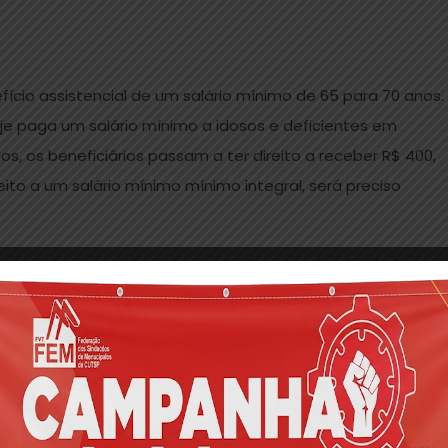
ício assistencial de um salário mínimo de 65 para 70 anos.
je paga um salário mínimo a idosos e deficientes em
s, os beneficiários passam a ter direito a receber R$ 400,
ito a um salário mínimo mínimo integral, será preciso
osentado que ainda estiver trabalhando e for demitido sem
o FGTS. A proposta também retira a obrigatoriedade do
iverem aposentados.