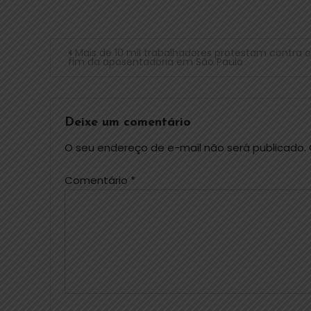
Mais de 10 mil trabalhadores protestam contra o
fim da aposentadoria em São Paulo
Deixe um comentário
O seu endereço de e-mail não será publicado.
Comentário
*