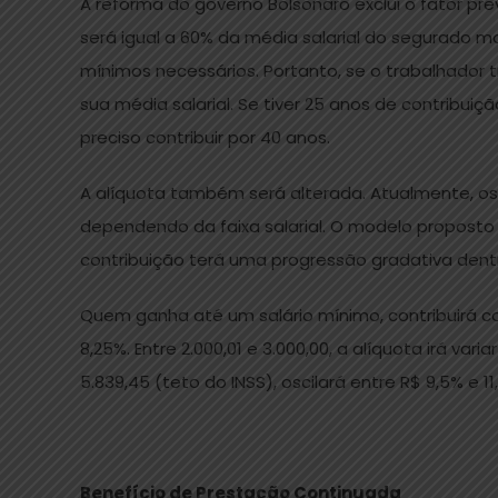
A reforma do governo Bolsonaro exclui o fator pre
será igual a 60% da média salarial do segurado m
mínimos necessários. Portanto, se o trabalhador t
sua média salarial. Se tiver 25 anos de contribuiçã
preciso contribuir por 40 anos.
A alíquota também será alterada. Atualmente, os
dependendo da faixa salarial. O modelo proposto 
contribuição terá uma progressão gradativa dentro
Quem ganha até um salário mínimo, contribuirá com
8,25%. Entre 2.000,01 e 3.000,00, a alíquota irá var
5.839,45 (teto do INSS), oscilará entre R$ 9,5% e 11
Benefício de Prestação Continuada