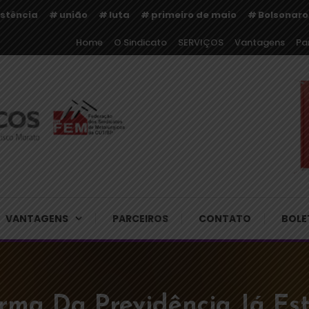
istência
união
luta
primeiro de maio
Bolsonaro
Home
O Sindicato
SERVIÇOS
Vantagens
Pa
rgicos de Cajamar e Regiã
VANTAGENS
PARCEIROS
CONTATO
BOLE
orma Da Previdência Já Es