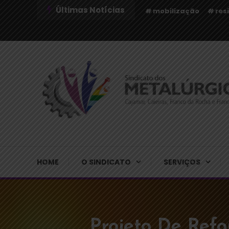
Últimas Notícias
mobilização
res
Sindicato dos Metalúrgicos de Cajamar e Região
Sindicato dos Metalú
HOME
O SINDICATO
SERVIÇOS
Projeto De Ref