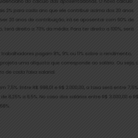
videnciário do cálculo das aposentadorias. O novo cálculo
ais 2% para cada ano que ele contribuir acima dos 20 anos
iver 20 anos de contribuição, irá se aposentar com 60% de
o, terá direito a 70% da média. Para ter direito a 100%, será
 trabalhadores pagam 8%, 9% ou 11% sobre o rendimento,
projeta uma alíquota que corresponde ao salário. Ou seja, 
 de cada faixa salarial.
 7,5%. Entre R$ 998,01 e R$ 2.000,00, a taxa será entre 7,5%
iar de 8,25% a 9,5%. No caso dos salários entre R$ 3.000,00 e R
,68%.