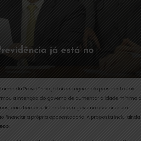
revidência já está no
orma da Previdência já foi entregue pelo presidente Jair
firmou a intenção do governo de aumentar a idade mínima 
os, para homens. Além disso, o governo quer criar um
 financiar a própria aposentadoria. A proposta inclui ainda
INSS.