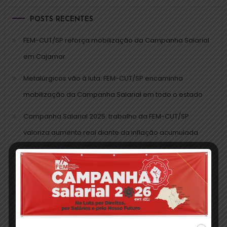
POSTS RECENTES
FEM-CUT/SP reforça mobilização da Campanha Salarial
em Cajamar
Metalúrgicos vão à luta: FEM-CUT/SP encaminha
mobilização da Campanha Salarial em todo o estado
Campanha Salarial 2025: trabalho da FEM-CUT/SP
valoriza aumento real diante da inflação acumulada
FEM-CUT/SP assina CCTs da Campanha Salarial 2025
com mais quatro grupos patronais
Momento histórico: FEM-CUT/SP assina acordo da
Campanha Salarial na data-base da categoria pela
primeira vez