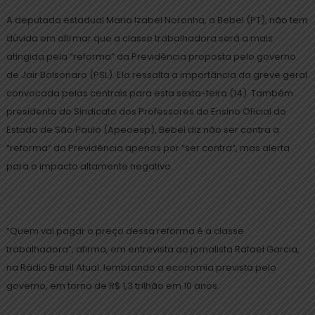
A deputada estadual Maria Izabel Noronha, a Bebel (PT), não tem
dúvida em afirmar que a classe trabalhadora será a mais
atingida pela “reforma” da Previdência proposta pelo governo
de Jair Bolsonaro (PSL). Ela ressalta a importância da greve geral
convocada pelas centrais para esta sexta-feira (14). Também
presidenta do Sindicato dos Professores do Ensino Oficial do
Estado de São Paulo (Apeoesp), Bebel diz não ser contra a
“reforma” da Previdência apenas por “ser contra”, mas alerta
para o impacto altamente negativo.
“Quem vai pagar o preço dessa reforma é a classe
trabalhadora”, afirma, em entrevista ao jornalista Rafael Garcia,
na Rádio Brasil Atual. lembrando a economia prevista pelo
governo, em torno de R$ 1,3 trilhão em 10 anos.