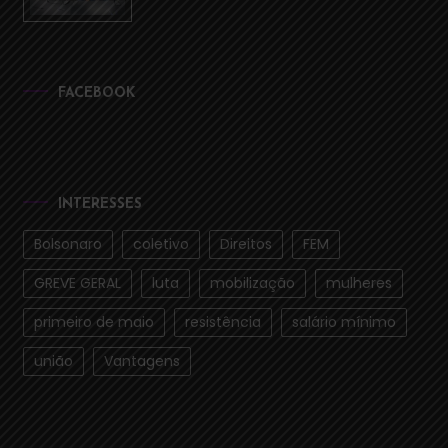
FACEBOOK
INTERESSES
Bolsonaro
coletivo
Direitos
FEM
GREVE GERAL
luta
mobilização
mulheres
primeiro de maio
resistência
salário mínimo
união
Vantagens