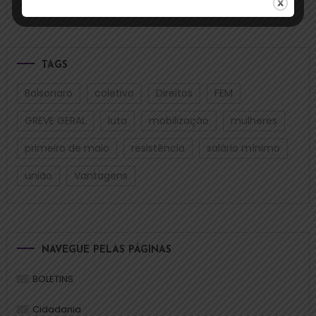
TAGS
Bolsonaro
coletivo
Direitos
FEM
GREVE GERAL
luta
mobilização
mulheres
primeiro de maio
resistência
salário mínimo
união
Vantagens
NAVEGUE PELAS PÁGINAS
BOLETINS
Cidadania