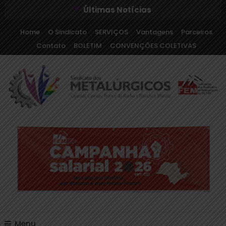
Últimas Notícias
Home
O Sindicato
SERVIÇOS
Vantagens
Parceiros
Contato
BOLETIM
CONVENÇÕES COLETIVAS
Sindicato dos Metalúrgicos de Cajamar e Região
Sindicato dos
Metalúrgicos de Cajamar
e Região
Menu