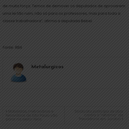
de muita força. Temos de demover os deputados de aprovarem
uma lei tão ruim, não só para os professores, mas para toda a
classe trabalhadora”, afirma a deputada Bebel.
Fonte: RBA
Metalurgicos
Motoristas, metroviários e
Sindicato participa de atos
contra a “reforma” da
ferroviários de São Paulo vão
Previdência em Jundiaí
parar na sexta-feira