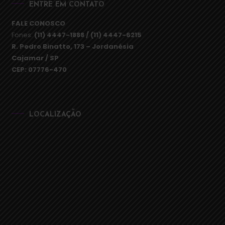
ENTRE EM CONTATO
FALE CONOSCO
Fones:
(11) 4447-1888 / (11) 4447-6215
R. Pedro Binatto, 173 – Jordanésia
Cajamar / SP
CEP: 07776-470
LOCALIZAÇÃO