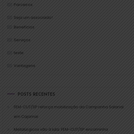
Parceiros
Seja um associado!
Benefícios
Serviços
teste
Vantagens
POSTS RECENTES
FEM-CUT/SP reforça mobilização da Campanha Salarial
em Cajamar
Metalúrgicos vão à luta: FEM-CUT/SP encaminha