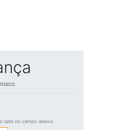
ança
nosco.
ao lado no campo abaixo