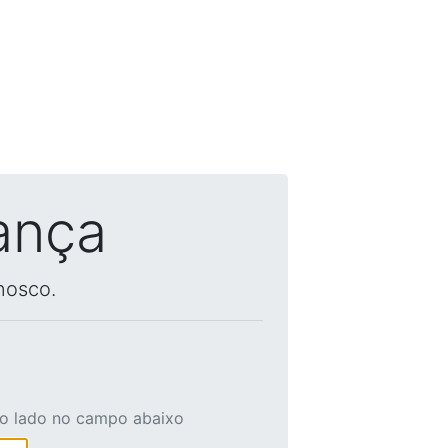
ança
nosco.
ao lado no campo abaixo