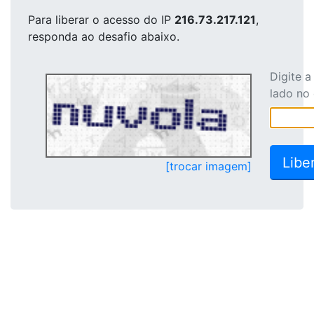
Para liberar o acesso
do IP
216.73.217.121
,
responda ao desafio abaixo.
Digite 
lado no
[trocar imagem]