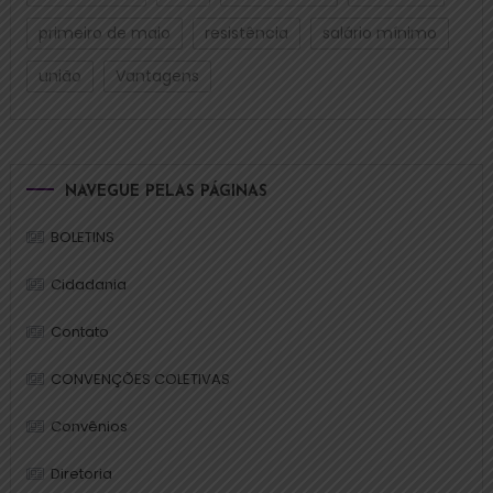
primeiro de maio
resistência
salário mínimo
união
Vantagens
NAVEGUE PELAS PÁGINAS
BOLETINS
Cidadania
Contato
CONVENÇÕES COLETIVAS
Convênios
Diretoria