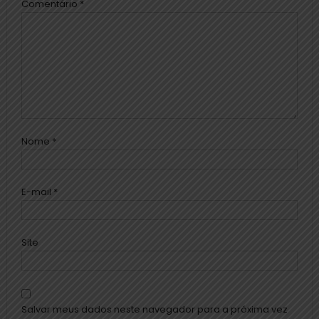
Comentário
*
Nome
*
E-mail
*
Site
Salvar meus dados neste navegador para a próxima vez