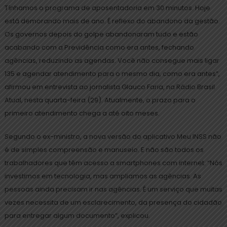
Tínhamos o programa de aposentadoria em 30 minutos. Hoje
está demorando mais de ano. É reflexo do abandono da gestão.
Os governos depois do golpe abandonaram tudo e estão
acabando com a Previdência como era antes, fechando
agências, reduzindo as agendas. Você não consegue mais ligar
135 e agendar atendimento para o mesmo dia, como era antes”,
afirmou em entrevista ao jornalista Glauco Faria, na Rádio Brasil
Atual, nesta quarta-feira (29). Atualmente, o prazo para o
primeiro atendimento chega a até oito meses.
Segundo o ex-ministro, a nova versão do aplicativo Meu INSS não
é de simples compreensão e manuseio. E não são todos os
trabalhadores que têm acesso a smartphones com internet. “Nós
investimos em tecnologia, mas ampliamos as agências. As
pessoas ainda precisam ir nas agências. É um serviço que muitas
vezes necessita de um esclarecimento, da presença do cidadão
para entregar algum documento”, explicou.