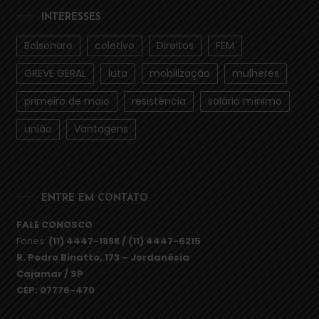
INTERESSES
Bolsonaro
coletivo
Direitos
FEM
GREVE GERAL
luta
mobilização
mulheres
primeiro de maio
resistência
salário mínimo
união
Vantagens
ENTRE EM CONTATO
FALE CONOSCO
Fones:
(11) 4447-1888 / (11) 4447-6215
R. Pedro Binatto, 173 – Jordanésia
Cajamar / SP
CEP: 07776-470