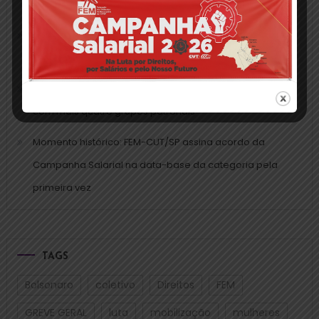
mobilização da Campanha Salarial em todo o estado
Campanha Salarial 2025: trabalho da FEM-CUT/SP
valoriza aumento real diante da inflação acumulada
FEM-CUT/SP assina CCTs da Campanha Salarial 2025
com mais quatro grupos patronais
Momento histórico: FEM-CUT/SP assina acordo da
Campanha Salarial na data-base da categoria pela
primeira vez
TAGS
Bolsonaro
coletivo
Direitos
FEM
GREVE GERAL
luta
mobilização
mulheres