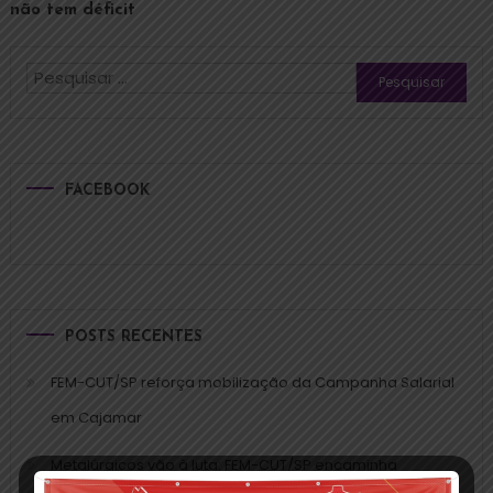
não tem déficit
FACEBOOK
POSTS RECENTES
FEM-CUT/SP reforça mobilização da Campanha Salarial
em Cajamar
Metalúrgicos vão à luta: FEM-CUT/SP encaminha