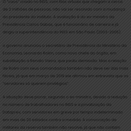
O “caos” criado no INSS, com filas virtuais que chegam a cerca
de 2 milhões de pessoas, não vai ser resolvido com a mudança
do presidente do instituto. A avaliação é do ex-ministro da
Previdência Carlos Gabas, que é funcionário de carreira e já
dirigiu a superintendência do INSS em São Paulo (2003-2005).
o governo anunciou o secretário de Previdência do Ministério da
Economia, Leonardo Rolim, como novo chefe do órgão, em
substituição a Renato Vieira, que pediu demissão. Mas a relação
de Rolim com seus comandados também não deve ser das mais
fáceis, já que em março de 2019 ele afirmou em entrevista que os
“servidores só querem privilégios”.
A situação deve piorar, segundo o ex-ministro, devido a redução
no número de trabalhadores no INSS e a privatização da
Dataprev, com servidores em greve por tempo indeterminado
em mais de 20 estados contra a medida. A convocação de
militares da reserva também não resolve, já que não contam