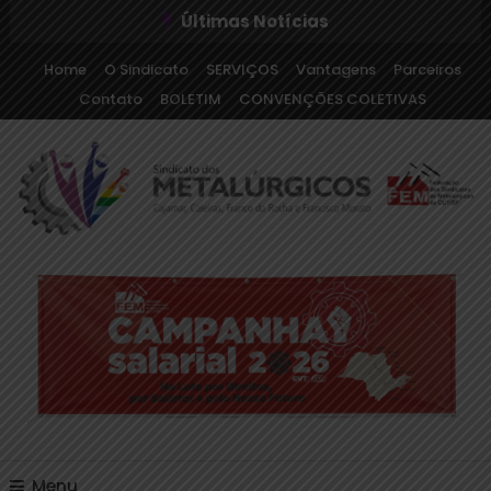
Últimas Notícias
Home
O Sindicato
SERVIÇOS
Vantagens
Parceiros
Contato
BOLETIM
CONVENÇÕES COLETIVAS
Sindicato dos Metalúrgicos de Cajamar e Região
Sindicato dos
Metalúrgicos de Cajamar
e Região
Menu