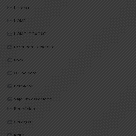
História
HOME
HOMOLOGAÇÃO
Lazer com Desconto
Links
O Sindicato
Parceiros
Seja um associado!
Benefícios
Serviços
teste