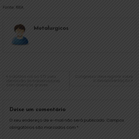
Fonte: RBA
Metalurgicos
Indústria vai ao STF pela
Congresso deve legislar sobre
a desaposentação
demissão de trabalhadores
com doenças graves
Deixe um comentário
O seu endereço de e-mail não será publicado.
Campos
obrigatórios são marcados com
*