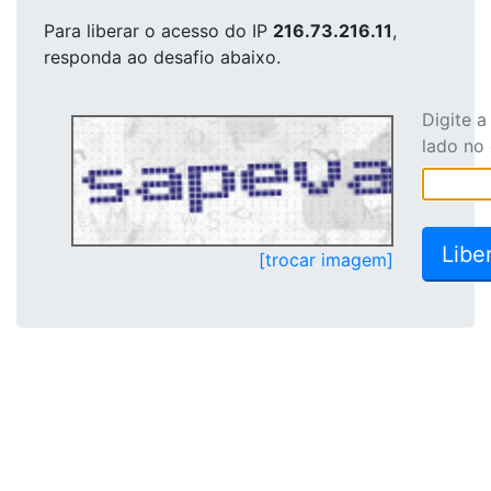
Para liberar o acesso
do IP
216.73.216.11
,
responda ao desafio abaixo.
Digite 
lado no
[trocar imagem]