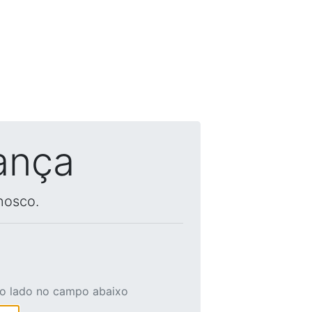
ança
nosco.
ao lado no campo abaixo