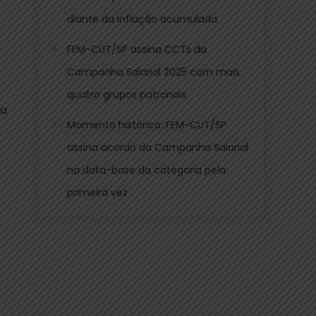
diante da inflação acumulada
FEM-CUT/SP assina CCTs da
Campanha Salarial 2025 com mais
quatro grupos patronais
sa
Momento histórico: FEM-CUT/SP
m
assina acordo da Campanha Salarial
na data-base da categoria pela
primeira vez