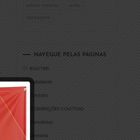
salário mínimo
união
Vantagens
NAVEGUE PELAS PÁGINAS
BOLETINS
.
Cidadania
Contato
CONVENÇÕES COLETIVAS
Convênios
am
Diretoria