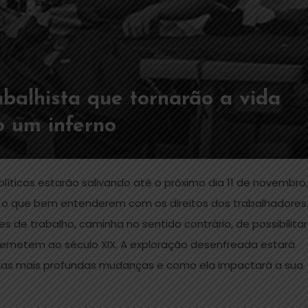
balhista que tornarão a vida
o um inferno
íticos estarão salivando até o próximo dia 11 de novembro,
er o que bem entenderem com os direitos dos trabalhadores
s de trabalho, caminha no sentido contrário, de possibilitar
remetem ao século XIX. A exploração desenfreada estará
 das mais profundas mudanças e como ela impactará a sua