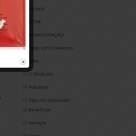
a”
História
HOME
HOMOLOGAÇÃO
Lazer com Desconto
Links
O Sindicato
Parceiros
e
s
Seja um associado!
Benefícios
Serviços
teste