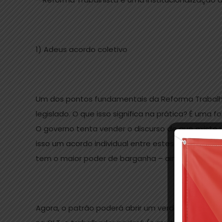
1) Adeus acordo coletivo
Um dos pontos fundamentais da Reforma Trabalhis
legislado. O que isso significa na prática? É uma 
O governo tenta vender o discurso de que existe 
isso um acordo individual entre estes seria van
tem o maior poder de barganha – ainda mais em 
Agora, o patrão poderá abrir um verdadeiro “leil