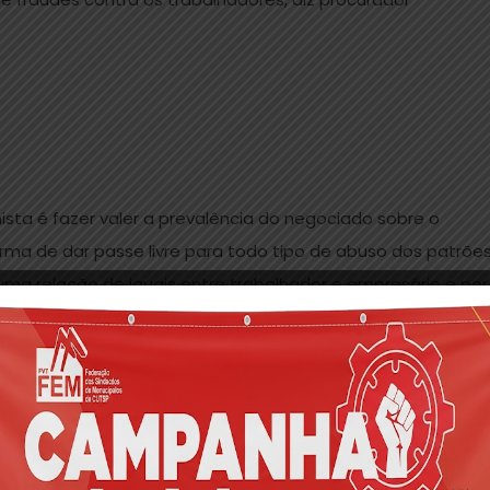
ta é fazer valer a prevalência do negociado sobre o
forma de dar passe livre para todo tipo de abuso dos patrões
uma relação de iguais entre trabalhador e empresário e por
tajoso para ambos, quando na realidade sabemos que quem
um contexto de crise e desemprego – é o patrão.
ão” de emprego, de modo que os poucos direitos que restar