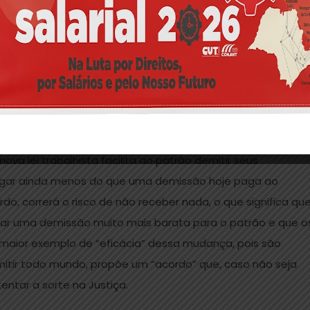
erá) abrir mão para ser empregado, por “livre e espontâne
io e benefícios que talvez o patrão te contrate.
atrão
ova lei trabalhista facilita ao patrão demitir seus
pagar ainda menos do que uma demissão hoje paga ao
do, correrá o risco de não receber nada, o que significa qu
tar uma demissão muito mais barata para o patrão e que o
 maior exemplo de “eficácia” dessa mudança, pois são
itir todo mundo, propõe um “acordo” que, caso não seja
entar a sorte na Justiça.