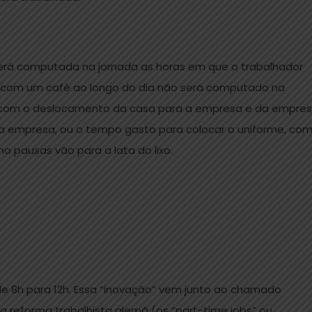
 será computada na jornada as horas em que o trabalhador
o com um café ao longo do dia não será computado na
 com o deslocamento da casa para a empresa e da empre
la empresa, ou o tempo gasto para colocar o uniforme, co
 pausas vão para a lata do lixo.
de 8h para 12h. Essa “inovação” vem junto ao chamado
 reforma trabalhista alemã (os “part-time jobs” ou