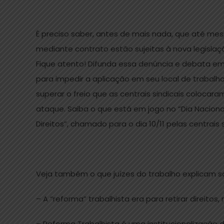
É preciso saber, antes de mais nada, que até me
mediante contrato estão sujeitas à nova legislaçã
Fique atento! Difunda essa denúncia e debata em 
para impedir a aplicação em seu local de trabalh
superar o freio que as centrais sindicais colocar
ataque. Saiba o que está em jogo no “Dia Naciona
Direitos”, chamado para o dia 10/11 pelas centrais s
Veja também o que juízes do trabalho explicam so
– A “reforma” trabalhista era para retirar direito
– Reforma Trabalhista é uma institucionalização d