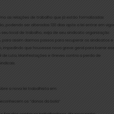
smo as relações de trabalho que já estão formalizadas
o, podendo ser alteradas 120 dias após a lei entrar em vigor
seu local de trabalho, exija de seu sindicato organização
o, para assim darmos passos para recuperar os sindicatos e
am, impedindo que houvesse nova greve geral para barrar es
l de Luta, Manifestações e Greves contra a perda de
indicais.
bre a nova lei trabalhista em:
s, reconhecem os “donos da bola”
e fraudes contra os trabalhadores, diz procurador