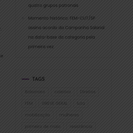
quatro grupos patronais
Momento histórico: FEM-CUT/SP
assina acordo da Campanha Salarial
.
na data-base da categoria pela
primeira vez
se
TAGS
Bolsonaro
coletivo
Direitos
FEM
GREVE GERAL
luta
mobilização
mulheres
primeiro de maio
resistência