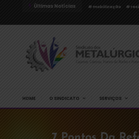
Últimas Notícias
mobilização
res
Sindicato dos Metalúrgicos de Cajamar e Região
Sindicato dos Metalú
HOME
O SINDICATO
SERVIÇOS
7 Pontos Da Ref