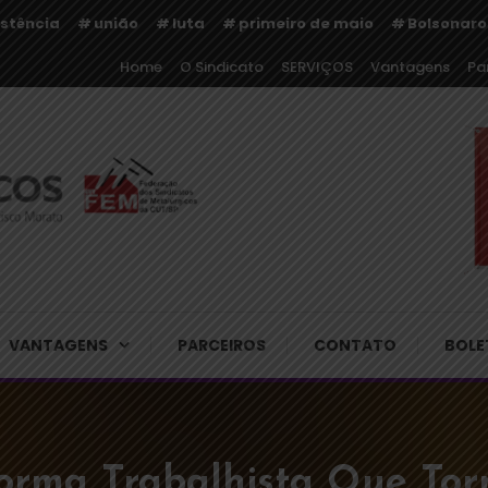
istência
união
luta
primeiro de maio
Bolsonaro
Home
O Sindicato
SERVIÇOS
Vantagens
Pa
rgicos de Cajamar e Regiã
VANTAGENS
PARCEIROS
CONTATO
BOLE
orma Trabalhista Que To