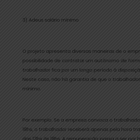
3) Adeus salário mínimo
O projeto apresenta diversas maneiras de o empre
possibilidade de contratar um autônomo de forma
trabalhador fica por um longo período à disposi
Neste caso, não há garantia de que o trabalhador
mínimo.
Por exemplo. Se a empresa convoca o trabalhador à
18hs, o trabalhador receberá apenas pela hora t
das 13hs às 18hs. A remuneração passa a ser por 