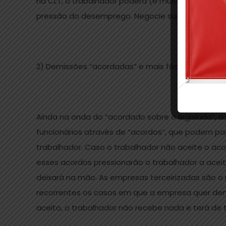
na CLT, o trabalhador poderá (e muitas vezes dev
pressão do desemprego. Negocie suas férias, salár
2) Demissões “acordadas” e mais fáceis para o p
Ainda na onda do “acordado sobre o legislado”, a n
funcionários através de “acordos”, que podem 
trabalhador. Caso o trabalhador não aceite o acor
esses acordos pressionarão o trabalhador a acei
deixará na mão. As empresas terceirizadas são o
recorrentes os casos em que a empresa quer dem
aceito, o trabalhador não recebe nada e terá de t