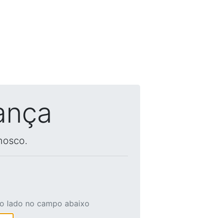
ança
nosco.
ao lado no campo abaixo