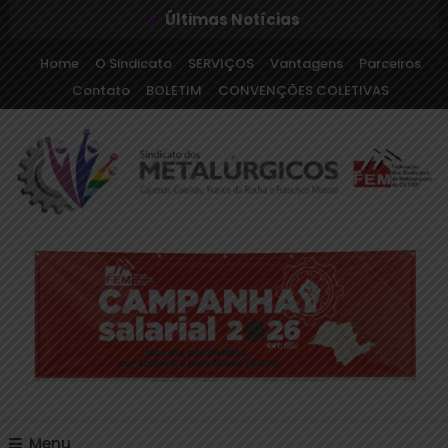
Últimas Notícias
Home
O Sindicato
SERVIÇOS
Vantagens
Parceiros
Contato
BOLETIM
CONVENÇÕES COLETIVAS
Sindicato dos Metalúrgicos de Cajamar e Região
Sindicato dos
Metalúrgicos de Cajamar
e Região
Menu