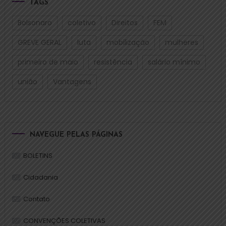
TAGS
Bolsonaro
coletivo
Direitos
FEM
GREVE GERAL
luta
mobilização
mulheres
primeiro de maio
resistência
salário mínimo
união
Vantagens
NAVEGUE PELAS PÁGINAS
BOLETINS
Cidadania
Contato
CONVENÇÕES COLETIVAS