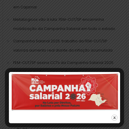
em Cajamar
Metalúrgicos vão à luta: FEM-CUT/SP encaminha
mobilização da Campanha Salarial em todo o estado
Campanha Salarial 2025: trabalho da FEM-CUT/SP
valoriza aumento real diante da inflação acumulada
FEM-CUT/SP assina CCTs da Campanha Salarial 2025
com mais quatro grupos patronais
Momento histórico: FEM-CUT/SP assina acordo da
Campanha Salarial na data-base da categoria pela
primeira vez