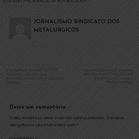
STUCKERT/PRESIDÊNCIA DA REPÚBLICA/AFP)
JORNALISMO SINDICATO DOS
METALURGICOS
Dirigentes da FEM-CUT/SP
Marcha buscará ampliar
diálogo com Congresso e
debatem pautas dos
governo nas pautas
trabalhadores com o governo
trabalhistas
federal
Deixe um comentário
O seu endereço de e-mail não será publicado.
Campos
obrigatórios são marcados com
*
Comentário
*