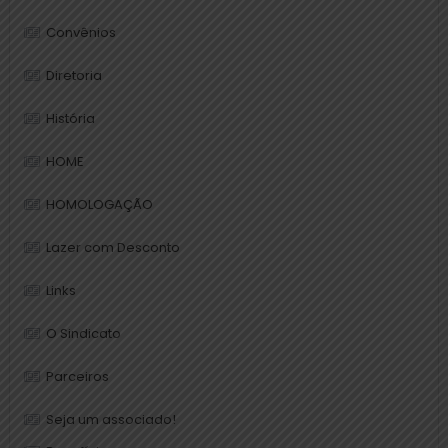
Convênios
Diretoria
História
HOME
HOMOLOGAÇÃO
Lazer com Desconto
Links
O Sindicato
Parceiros
Seja um associado!