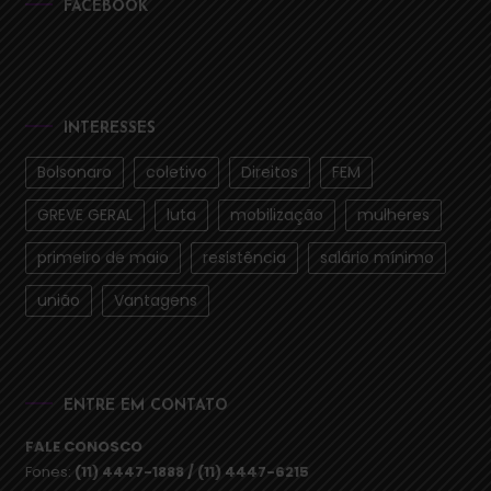
FACEBOOK
INTERESSES
Bolsonaro
coletivo
Direitos
FEM
GREVE GERAL
luta
mobilização
mulheres
primeiro de maio
resistência
salário mínimo
união
Vantagens
ENTRE EM CONTATO
FALE CONOSCO
Fones:
(11) 4447-1888 / (11) 4447-6215