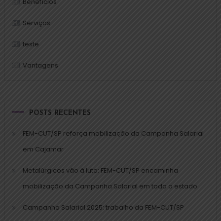
Benefícios
Serviços
teste
Vantagens
POSTS RECENTES
FEM-CUT/SP reforça mobilização da Campanha Salarial
em Cajamar
Metalúrgicos vão à luta: FEM-CUT/SP encaminha
mobilização da Campanha Salarial em todo o estado
Campanha Salarial 2025: trabalho da FEM-CUT/SP