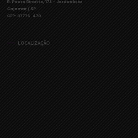
R. Pedro Binatto, 173 – Jordanésia
Cajamar / SP
CEP: 07776-470
LOCALIZAÇÃO