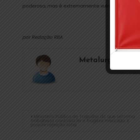
poderosa, mas é extremamente vulnerável, porqu
por Redação RBA
Metalurgicos
Ministério Público do Trabalho diz que reforma
trabalhista contraria lei e fragiliza mercado. E
propõe rejeição total