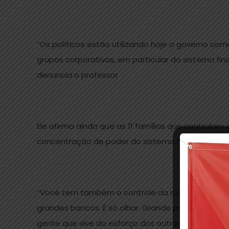
“Os políticos estão utilizando hoje o governo co
grupos corporativos, em particular do sistema fina
denuncia o professor
Ele afirma ainda que as 11 famílias que controlam 
concentração de poder do sistema financeiro e a 
“Você tem também o controle da mídia, porque os
grandes bancos. É só olhar. Grande parte do poder 
gente que vive do esforço dos outros. A mais-val