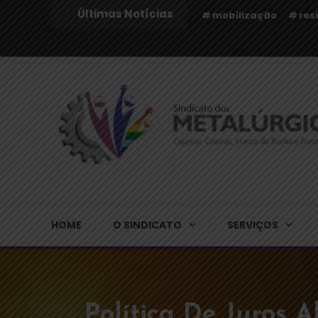
Últimas Notícias
mobilização
res
Sindicato dos Metalúrgicos de Cajamar e Região
Sindicato dos Metalú
HOME
O SINDICATO
SERVIÇOS
Política De Juros 