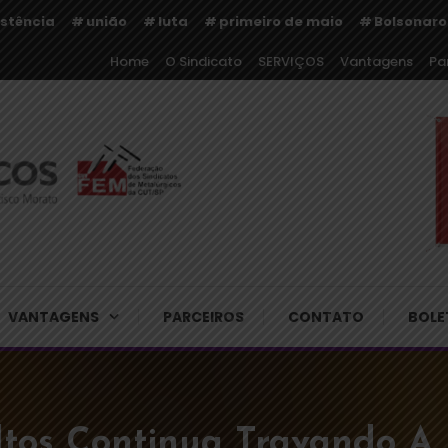
istência
união
luta
primeiro de maio
Bolsonaro
Home
O Sindicato
SERVIÇOS
Vantagens
Pa
rgicos de Cajamar e Regiã
VANTAGENS
PARCEIROS
CONTATO
BOLE
Altos Continua Travando A