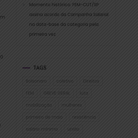
Momento histórico: FEM-CUT/SP
assina acordo da Campanha Salarial
 em
na data-base da categoria pela
primeira vez
00
TAGS
Bolsonaro
coletivo
Direitos
FEM
GREVE GERAL
luta
mobilização
mulheres
primeiro de maio
resistência
s
salário mínimo
união