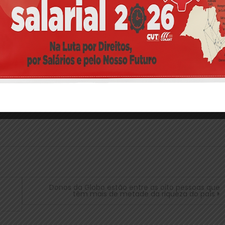
e não produz nada.”
Donos da Globo estão entre as oito pessoas que
têm mais de metade da riqueza do país