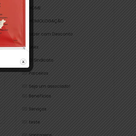
HOME
HOMOLOGAÇÃO
Lazer com Desconto
Links
O Sindicato
Parceiros
Seja um associado!
Benefícios
Serviços
teste
Vantagens