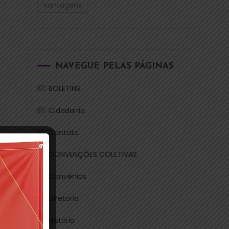
Vantagens
NAVEGUE PELAS PÁGINAS
BOLETINS
Cidadania
Contato
CONVENÇÕES COLETIVAS
Convênios
s
Diretoria
de
História