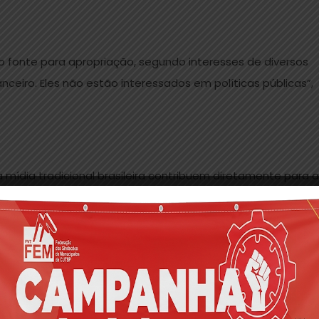
mo fonte para apropriação, segundo interesses de diversos
nceiro. Eles não estão interessados em políticas públicas”,
a mídia tradicional brasileira contribuem diretamente para a
manutenção de privilégios da elite do país.
 principais financiadores da publicidade são justamente o
político, no Brasil, não é de produtores. É essencialmente 
ia financeira é, ao mesmo tempo, politicamente muito