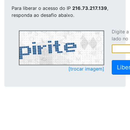
Para liberar o acesso
do IP
216.73.217.139
,
responda ao desafio abaixo.
Digite 
lado no
[trocar imagem]