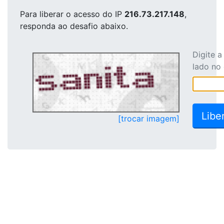
Para liberar o acesso
do IP
216.73.217.148
,
responda ao desafio abaixo.
Digite 
lado no
[trocar imagem]