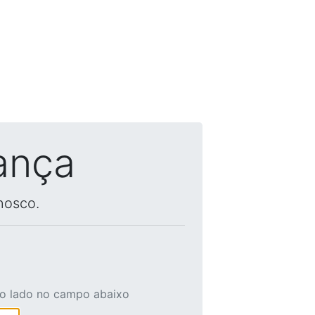
ança
nosco.
ao lado no campo abaixo