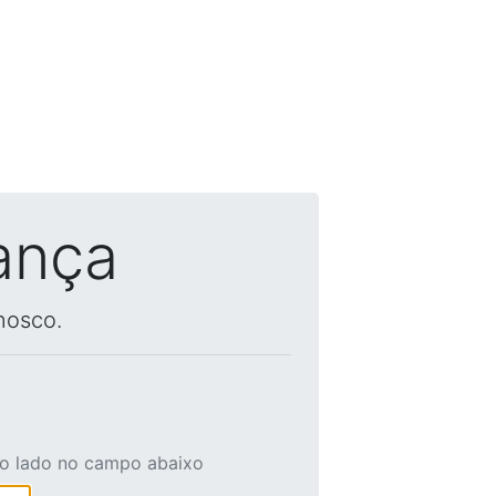
ança
nosco.
ao lado no campo abaixo