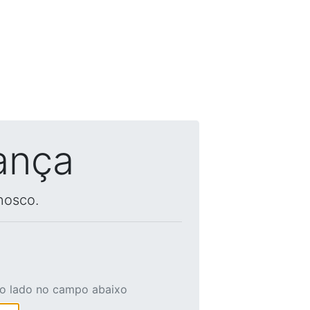
ança
nosco.
ao lado no campo abaixo