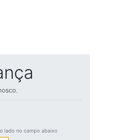
ança
nosco.
ao lado no campo abaixo