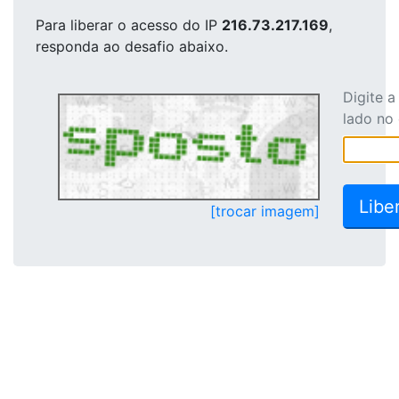
Para liberar o acesso
do IP
216.73.217.169
,
responda ao desafio abaixo.
Digite 
lado no
[trocar imagem]