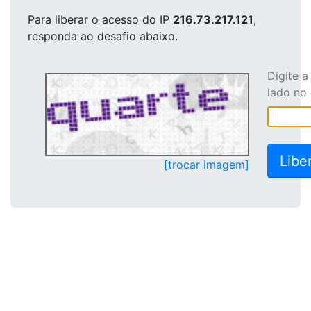
Para liberar o acesso
do IP
216.73.217.121
,
responda ao desafio abaixo.
Digite 
lado no
[trocar imagem]